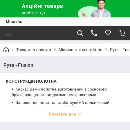
Міракон
Товари та послуги
Міжкімнатні двері Verto
Рута - Fus
Рута - Fusion
КОНСТРУКЦІЯ ПОЛОТНА
Каркас рами полотна виготовлений з соснового
бруса, зрощеного по довжині «мікрошипом».
Заповнення полотна: стабілізуючий стільниковий
наповнювач або трубчастий ДСП заповнення.
Показати все
Рама разом із наповнювачем обклеєна з обох сторін
плитами ХДФ.
Обидва торця полотна і верх обклеєні кромочной