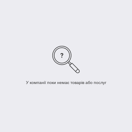
стрічкою під колір полотна.
ПОКРИТТЯ
Дверне полотно обклеєне покриттям «Симплекс»
або «Verto Cell» або «Резист».
Рамка по периметру скління (МДФ) обклеєна під
колір полотна.
МОДЕЛЬ
Одностулкові і двостулкові у всіх моделях.
Всі моделі можуть бути виконані під розсувну систему
– без фурнітури і чверті, нижній торець фрезирован під
направляючий елемент, що кріпиться до підлоги.
У компанії поки немає товарів або послуг