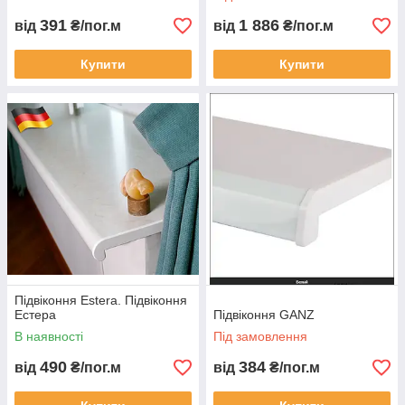
391
1 886
від
₴/пог.м
від
₴/пог.м
Купити
Купити
Підвіконня Estera. Підвіконня
Естера
Підвіконня GANZ
В наявності
Під замовлення
490
384
від
₴/пог.м
від
₴/пог.м