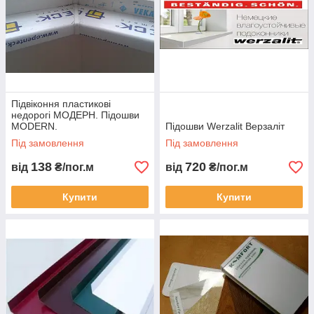
Не пропустіть свій шанс і зробіть замовлення прямо зараз,
доставка по Україні.
Підвіконня пластикові
недорогі МОДЕРН. Підошви
MODERN.
Підошви Werzalit Верзаліт
Під замовлення
Під замовлення
138
720
від
₴/пог.м
від
₴/пог.м
Купити
Купити