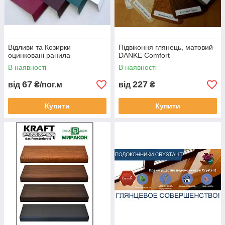
Відливи та Козирки
Підвіконня глянець, матовий
оцинковані ранила
DANKE Comfort
В наявності
В наявності
67
227
від
₴/пог.м
від
₴
Купити
Купити