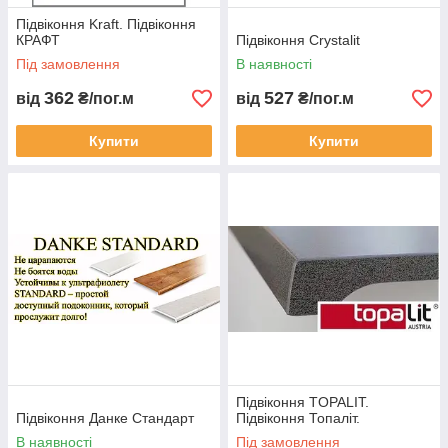
Підвіконня Kraft. Підвіконня
КРАФТ
Підвіконня Сrystalit
Під замовлення
В наявності
362
527
від
₴/пог.м
від
₴/пог.м
Купити
Купити
Підвіконня TOPALIT.
Підвіконня Данке Стандарт
Підвіконня Топаліт.
В наявності
Під замовлення