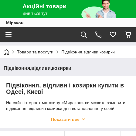
Міракон
Товари та послуги
Підвіконня,відливи,козирки
Підвіконня,відливи,козирки
Підвіконня, відливи і козирки купити в
Одесі, Києві
На сайті інтернет-магазину «Миракон» ви можете замовити
підвіконня, відливи і козирки для встановлення у своїй
квартирі або заміському будинку. Ми пропонуємо вам
Показати все
продукцію таких брендів, як РИФ, Верзалит, Danke,
Пластолит та інших компаній. Усі товари мають сертифікати
якості і будуть служити вам довгі роки.