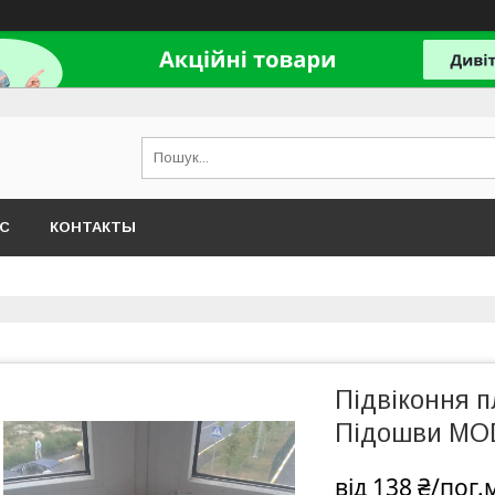
АС
КОНТАКТЫ
Підвіконня 
Підошви MO
від
138 ₴/пог.