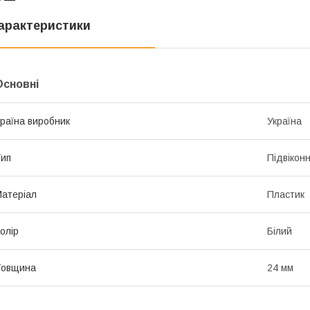
арактеристики
Основні
раїна виробник
Україна
ип
Підвікон
атеріал
Пластик
олір
Білий
Товщина
24 мм