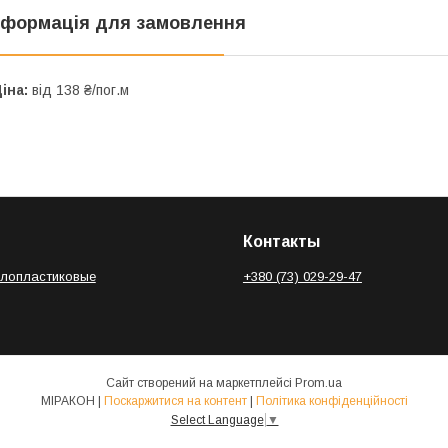
нформація для замовлення
іна:
від 138 ₴/пог.м
Контакты
алопластиковые
+380 (73) 029-29-47
Сайт створений на маркетплейсі
Prom.ua
МІРАКОН |
Поскаржитися на контент
|
Політика конфіденційності
Select Language
▼