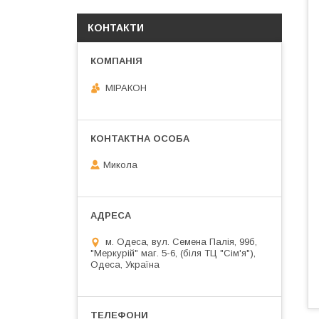
КОНТАКТИ
МІРАКОН
Микола
м. Одеса, вул. Семена Палія, 99б,
"Меркурій" маг. 5-6, (біля ТЦ "Сім'я"),
Одеса, Україна