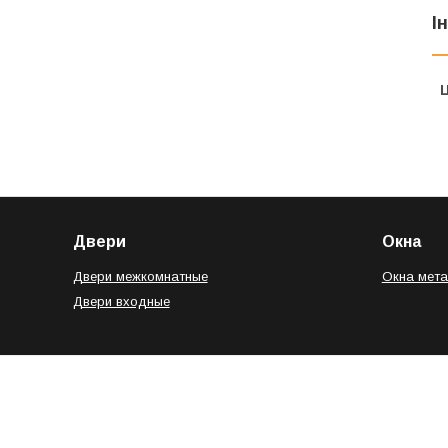
І
Ц
Двери
Окна
Двери межкомнатные
Окна мет
Двери входные