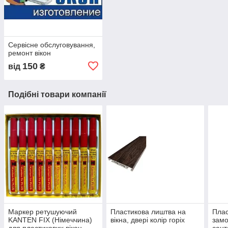
Сервісне обслуговування,
ремонт вікон
150
від
₴
Подібні товари компанії
Маркер ретушуючий
Пластикова лиштва на
Плас
KANTEN FIX (Німеччина)
вікна, двері колір горіх
замо