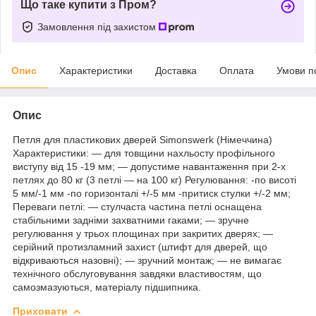
Що таке купити з Пром?
Замовлення під захистом
Опис
Характеристики
Доставка
Оплата
Умови п
Опис
Петля для пластикових дверей Simonswerk (Німеччина)
Характеристики: ― для товщини нахльосту профільного
виступу від 15 -19 мм; ― допустиме навантаження при 2-х
петлях до 80 кг (3 петлі ― на 100 кг) Регулювання: -по висоті
5 мм/-1 мм -по горизонталі +/-5 мм -притиск стулки +/-2 мм;
Переваги петлі: ― стулчаста частина петлі оснащена
стабільними задніми захватними гаками; ― зручне
регулювання у трьох площинах при закритих дверях; ―
серійний протизламний захист (штифт для дверей, що
відкриваються назовні); ― зручний монтаж; ― не вимагає
технічного обслуговування завдяки властивостям, що
самозмазуються, матеріалу підшипника.
Приховати