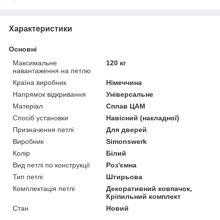
Характеристики
Основні
Максимальне
120 кг
навантаження на петлю
Країна виробник
Німеччина
Напрямок відкривання
Універсальне
Матеріал
Сплав ЦАМ
Спосіб установки
Навісний (накладної)
Призначення петлі
Для дверей
Виробник
Simonswerk
Колір
Білий
Вид петлі по конструкції
Роз'ємна
Тип петлі
Штирьова
Комплектація петлі
Декоративний ковпачок,
Кріпильний комплект
Стан
Новий