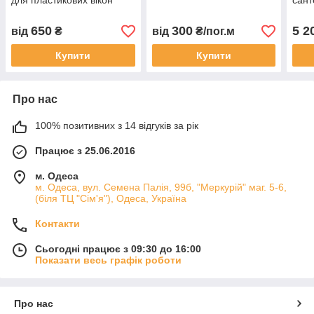
для пластикових вікон
сант
650
300
5 2
від
₴
від
₴/пог.м
Купити
Купити
Про нас
100% позитивних з 14 відгуків за рік
Працює з 25.06.2016
м. Одеса
м. Одеса, вул. Семена Палія, 99б, "Меркурій" маг. 5-6,
(біля ТЦ "Сім'я"), Одеса, Україна
Контакти
Сьогодні працює з 09:30 до 16:00
Показати весь графік роботи
Про нас