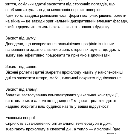
життя, оскільки здатні захистити від сторонніх поглядів, що
особливо актуально для мешканців перших поверхів.
Крім того, завдяки різноманітності форм і колірних рішень, ролети
на вікна — це завжди оригінальний декоративний елемент фасаду,
який підкреслить стиль і ексклюзивність вашого будинку.
Захист від шуму.
Доведено, що використання алюмінієвих профілів із пінним
наповненням здатне знизити рівень сторонніх шумів, що дасть
змогу вам ефективно працювати та приємно відпочивати.
Захист від сонця.
Віконні ролети здатні зберегти прохолоду навіть у найспекотніші
дні та захистити штори, меблі, килимові покриття від блякнення.
Захист від зламу.
Завдяки застосуванню комплектуючих унікальної конструкції,
виготовлених з алюмінію підвищеної міцності, ролети здатні
надійно зберігати ваш будинок навіть у вашій відсутності.
Економія енергії.
Сприяють встановленню оптимальної температури в домі:
зберігають прохолоду в спекотні дні, а тепло — у холодні (дає