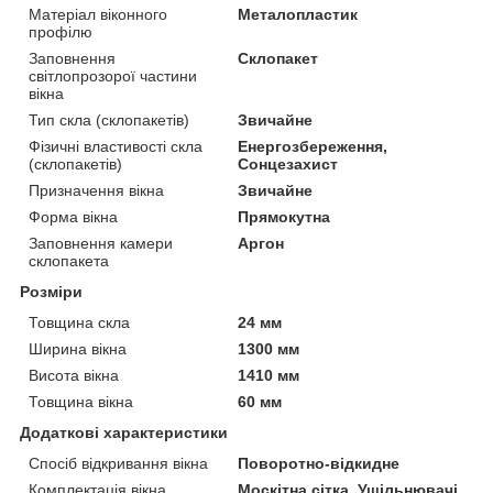
Матеріал віконного
Металопластик
профілю
Заповнення
Склопакет
світлопрозорої частини
вікна
Тип скла (склопакетів)
Звичайне
Фізичні властивості скла
Енергозбереження,
(склопакетів)
Сонцезахист
Призначення вікна
Звичайне
Форма вікна
Прямокутна
Заповнення камери
Аргон
склопакета
Розміри
Товщина скла
24 мм
Ширина вікна
1300 мм
Висота вікна
1410 мм
Товщина вікна
60 мм
Додаткові характеристики
Спосіб відкривання вікна
Поворотно-відкидне
Комплектація вікна
Москітна сітка, Ущільнювачі,