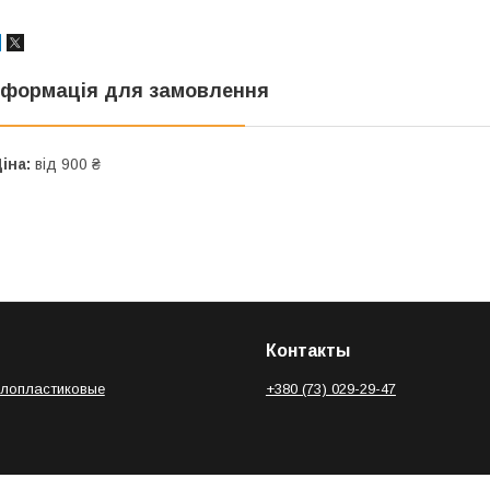
нформація для замовлення
іна:
від 900 ₴
Контакты
алопластиковые
+380 (73) 029-29-47