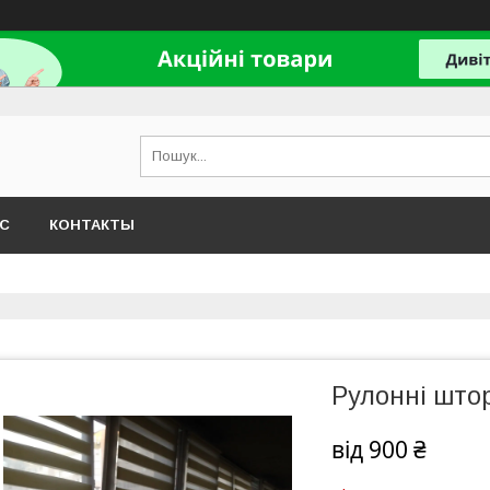
АС
КОНТАКТЫ
Рулонні штор
від
900 ₴