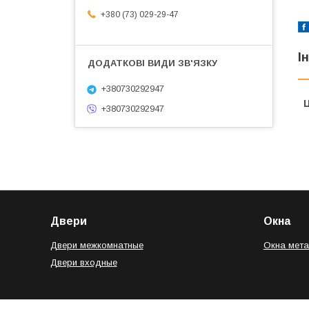
+380 (73) 029-29-47
І
+380730292947
Ц
+380730292947
Двери
Окна
Двери межкомнатные
Окна мет
Двери входные