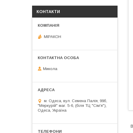
КОНТАКТИ
МІРАКОН
Микола
м. Одеса, вул. Семена Палія, 99б,
"Меркурій" маг. 5-6, (біля ТЦ "Сім'я"),
Одеса, Україна
В