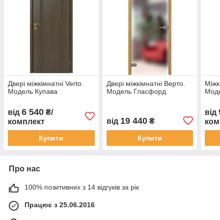
Двері міжкімнатні Verto.
Двері міжкімнатні Верто.
Міжк
Модель Купава
Модель Гласфорд
Мод
6 540
від
₴/
від
19 440
від
₴
комплект
ком
Купити
Купити
Про нас
100% позитивних з 14 відгуків за рік
Працює з 25.06.2016