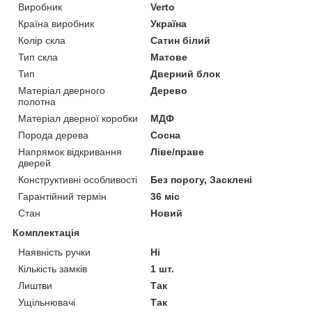
Виробник
Verto
Країна виробник
Україна
Колір скла
Сатин білий
Тип скла
Матове
Тип
Дверний блок
Матеріал дверного
Дерево
полотна
Матеріал дверної коробки
МДФ
Порода дерева
Сосна
Напрямок відкривання
Ліве/праве
дверей
Конструктивні особливості
Без порогу, Засклені
Гарантійний термін
36 міс
Стан
Новий
Комплектація
Наявність ручки
Ні
Кількість замків
1 шт.
Лиштви
Так
Ущільнювачі
Так